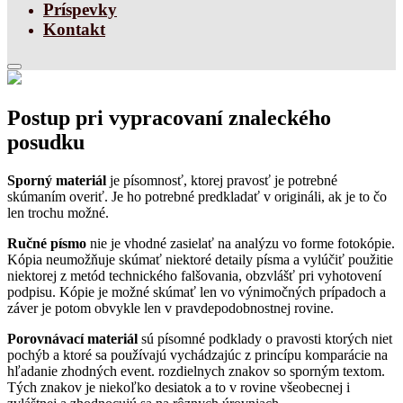
Príspevky
Kontakt
Postup pri vypracovaní znaleckého
posudku
Sporný materiál
je písomnosť, ktorej pravosť je potrebné
skúmaním overiť. Je ho potrebné predkladať v origináli, ak je to čo
len trochu možné.
Ručné písmo
nie je vhodné zasielať na analýzu vo forme fotokópie.
Kópia neumožňuje skúmať niektoré detaily písma a vylúčiť použitie
niektorej z metód technického falšovania, obzvlášť pri vyhotovení
podpisu. Kópie je možné skúmať len vo výnimočných prípadoch a
záver je potom obvykle len v pravdepodobnostnej rovine.
Porovnávací materiál
sú písomné podklady o pravosti ktorých niet
pochýb a ktoré sa používajú vychádzajúc z princípu komparácie na
hľadanie zhodných event. rozdielnych znakov so sporným textom.
Tých znakov je niekoľko desiatok a to v rovine všeobecnej i