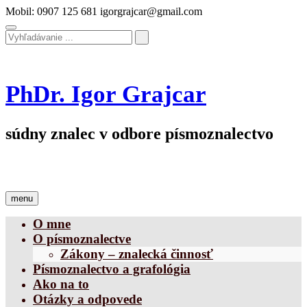
Skip
Mobil: 0907 125 681
igorgrajcar@gmail.com
to
content
PhDr. Igor Grajcar
súdny znalec v odbore písmoznalectvo
menu
O mne
O písmoznalectve
Zákony – znalecká činnosť
Písmoznalectvo a grafológia
Ako na to
Otázky a odpovede